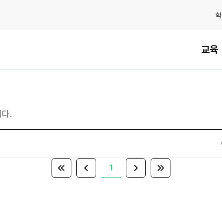
학
교육
다.
1