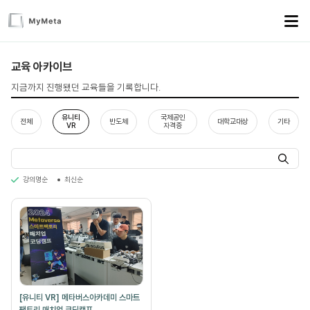
교육 아카이브
지금까지 진행됐던 교육들을 기록합니다.
유니티
국제공인
전체
반도체
대학교대상
기타
VR
자격증
강의명순
최신순
[유니티 VR] 메타버스아카데미 스마트